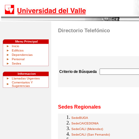
Directorio Telefónico
Menu Principal
Inicio
Edificios
Dependencias
Personal
Sedes
Criterio de Búsqueda
Informacion
Llamadas Urgentes
Comentarios Y
Sugerencias
Sedes Regionales
SedeBUGA
SedeCAICEDONIA
SedeCALI (Melendez)
SedeCALI (San Fernando)