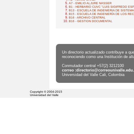
A7 - EMILIO ALJURE NASSER
B1 - HERBARIO CUVC "LUIS SIGIFREDO ES
B13 - ESCUELA DE INGENIERIA DE SISTEM
B15 - ESCUELA DE INGENIERÍA DE LOS R
B16 - ARCHIVO CENTRAL
B16 - GESTION DOCUMENTAL
Un directorio actualizado contribuye a qu
reconociendo como una Institución de alt
Conmutador central +57(2) 3212100
correo :directorio@correounivalle.edu
Universidad del Valle Cali, Colombia
Copyright © 2004-2015
Universidad del Valle