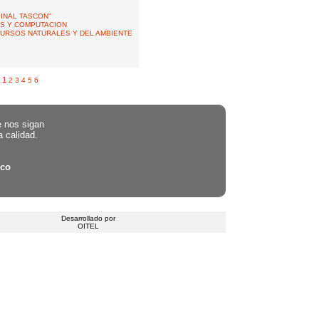
PINAL TASCON"
AS Y COMPUTACION
ECURSOS NATURALES Y DEL AMBIENTE
1
2
3
4
5
6
e nos sigan
a calidad.
.co
Desarrollado por
OITEL