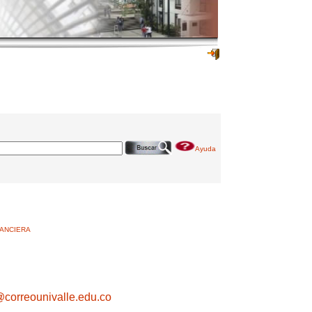
Ayuda
NANCIERA
correounivalle.edu.co