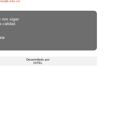
univalle.edu.co/
e nos sigan
a calidad.
.co
Desarrollado por
OITEL