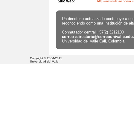
Sitio Web:
http://matriculafinanciera.
Un directorio actualizado contribuye a qu
reconociendo como una Institución de alt
Conmutador central +57(2) 3212100
correo :directorio@correounivalle.edu
Universidad del Valle Cali, Colombia
Copyright © 2004-2015
Universidad del Valle