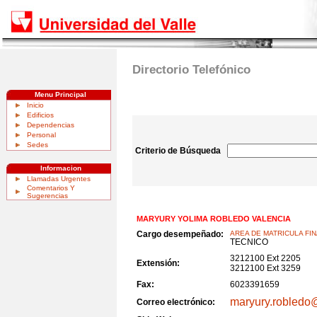
Directorio Telefónico
Menu Principal
Inicio
Edificios
Dependencias
Personal
Sedes
Criterio de Búsqueda
Informacion
Llamadas Urgentes
Comentarios Y
Sugerencias
MARYURY YOLIMA ROBLEDO VALENCIA
Cargo desempeñado:
AREA DE MATRICULA FI
TECNICO
3212100 Ext 2205
Extensión:
3212100 Ext 3259
Fax:
6023391659
maryury.robledo@
Correo electrónico: