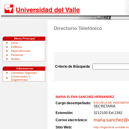
Directorio Telefónico
Menu Principal
Inicio
Edificios
Dependencias
Personal
Sedes
Criterio de Búsqueda
Informacion
Llamadas Urgentes
Comentarios Y
Sugerencias
MARIA ELENA SANCHEZ HERNANDEZ
Cargo desempeñado:
ESCUELA DE INGENIERI
SECRETARIA
Extensión:
3212100 Ext 2392
maria.sanchez@c
Correo electrónico:
Sitio Web:
http://ingenieria.univalle.e