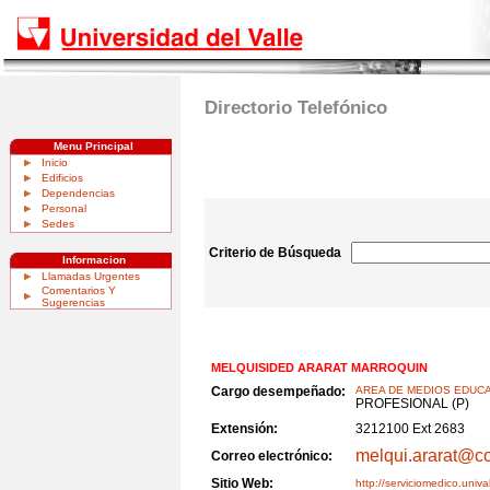
Directorio Telefónico
Menu Principal
Inicio
Edificios
Dependencias
Personal
Sedes
Criterio de Búsqueda
Informacion
Llamadas Urgentes
Comentarios Y
Sugerencias
MELQUISIDED ARARAT MARROQUIN
Cargo desempeñado:
AREA DE MEDIOS EDUC
PROFESIONAL (P)
Extensión:
3212100 Ext 2683
melqui.ararat@co
Correo electrónico:
Sitio Web:
http://serviciomedico.univa